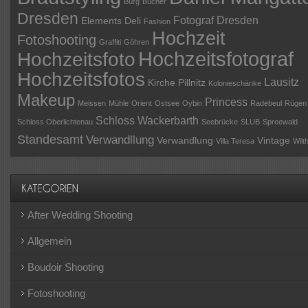
Burg
Bücher
Dresden
Fotograf Dresden
Elements Deli
Fashion
Hochzeit
Fotoshooting
Graffiti
Göhren
Hochzeitsfotograf
Hochzeitsfoto
Hochzeitsfotos
Lausitz
Kirche Pillnitz
Kolonieschänke
Makeup
Princess
Meissen
Mühle
Orient
Ostsee
Oybin
Radebeul
Rügen
Schloss Wackerbarth
Schloss Oberlichtenau
Seebrücke
SLUB
Spreewald
Standesamt
Verwandllung
Verwandlung
Vintage
Villa Teresa
Wilt
After Wedding Shooting
Allgemein
Boudoir Shooting
Fotoshooting