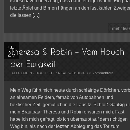
ist fest davon überzeug, dass darin ein Igel wohnt. Ein paa
letzte Äpfel und Birnen hängen an den fast kahlen Zweige
die lassen […]
mehr les
JULI
kommentare
ALLGEMEIN
/
HOCHZEIT
/
REAL WEDDING
/
0
Mein Weg führt mich heute durch schläfrige Dörfchen, vorb
an einsamen Feldern, fernab von Autobahnen und
hektischer Zeit, gemütlich in die Lausitz. Schloß Gaußig u
mein Brautpaar Theresa und Robin erwarten mich. Fast
habe ich mich gefragt, ob ich überhaupt auf dem richtigen
Weg bin, als nach der letzten Abbiegung das Tor zum