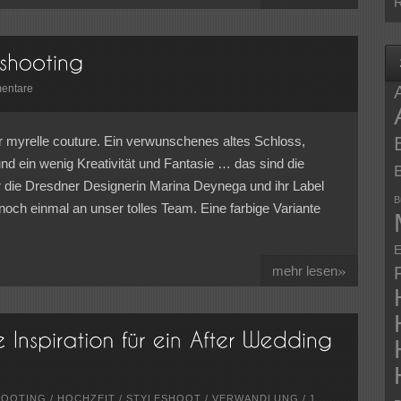
R
entare
 myrelle couture. Ein verwunschenes altes Schloss,
und ein wenig Kreativität und Fantasie … das sind die
 die Dresdner Designerin Marina Deynega und ihr Label
B
och einmal an unser tolles Team. Eine farbige Variante
E
»
mehr lesen
OOTING
/
HOCHZEIT
/
STYLESHOOT
/
VERWANDLUNG
/
1