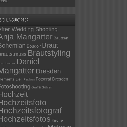
eise
After Wedding Shooting
Anja Mangatter
Bautzen
Braut
Bohemian
Boudoir
Brautstyling
Brautstrauss
Daniel
urg
Bücher
Mangatter
Dresden
Fotograf Dresden
lements Deli
Fashion
Fotoshooting
Graffiti
Göhren
Hochzeit
Hochzeitsfoto
Hochzeitsfotograf
Hochzeitsfotos
Kirche