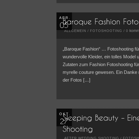
APR.
komm
ALLGEMEIN
/
FOTOSHOOTING
/
0
„Baroque Fashion“ … Fotoshooting für
wundervolle Kleider, ein tolles Model 
Zutaten zum Fashion Fotoshooting für
myrelle couture gewesen. Ein Danke n
der Fotos […]
OKT.
AFTER WEDDING SHOOTING
/
FOTOSH