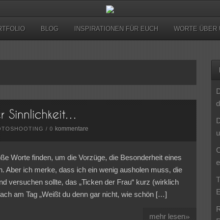
RTFOLIO
BLOG
INSPIRATIONEN FÜR EUCH
WORTE ÜBER 
D
d
D
kommentare
OTOSHOOTING
/
0
u
C
oße Worte finden, um die Vorzüge, die Besonderheit eines
e
. Aber ich merke, dass ich ein wenig ausholen muss, die
T
 versuchen sollte, das „Ticken der Frau“ kurz (wirklich
E
ach am Tag „Weißt du denn gar nicht, wie schön […]
R
»
mehr lesen