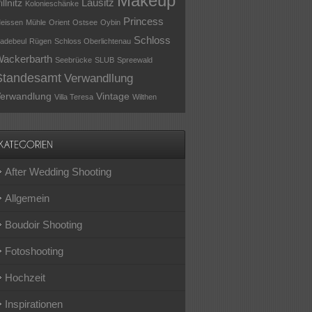
Makeup
Lausitz
illnitz
Kolonieschänke
Princess
eissen
Mühle
Orient
Ostsee
Oybin
Schloss
adebeul
Rügen
Schloss Oberlichtenau
ackerbarth
Seebrücke
SLUB
Spreewald
Standesamt
Verwandllung
erwandlung
Vintage
Villa Teresa
Wilthen
After Wedding Shooting
Allgemein
Boudoir Shooting
Fotoshooting
Hochzeit
Inspirationen