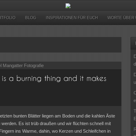
RTFOLIO
BLOG
INSPIRATIONEN FÜR EUCH
WORTE ÜBER 
D
d
D
u
C
e
T
letzten bunten Blätter liegen am Boden und die kahlen Äste
E
werden. Es ist trüb draußen und wir flüchten schnell mit
R
Fingern ins Warme, dahin, wo Kerzen und Schleifchen in