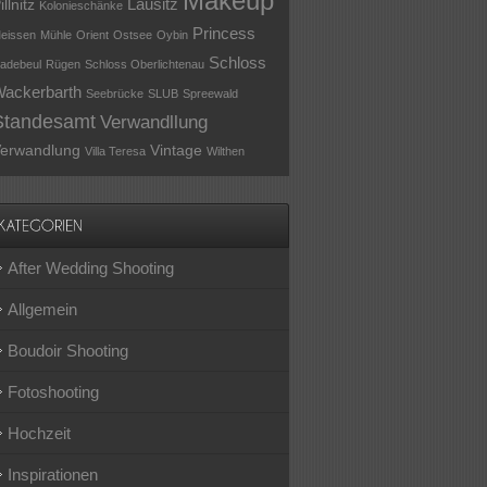
Makeup
Lausitz
illnitz
Kolonieschänke
Princess
eissen
Mühle
Orient
Ostsee
Oybin
Schloss
adebeul
Rügen
Schloss Oberlichtenau
ackerbarth
Seebrücke
SLUB
Spreewald
Standesamt
Verwandllung
erwandlung
Vintage
Villa Teresa
Wilthen
After Wedding Shooting
Allgemein
Boudoir Shooting
Fotoshooting
Hochzeit
Inspirationen