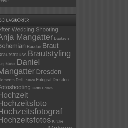
eise
After Wedding Shooting
Anja Mangatter
Bautzen
Braut
Bohemian
Boudoir
Brautstyling
Brautstrauss
Daniel
urg
Bücher
Mangatter
Dresden
Fotograf Dresden
lements Deli
Fashion
Fotoshooting
Graffiti
Göhren
Hochzeit
Hochzeitsfoto
Hochzeitsfotograf
Hochzeitsfotos
Kirche