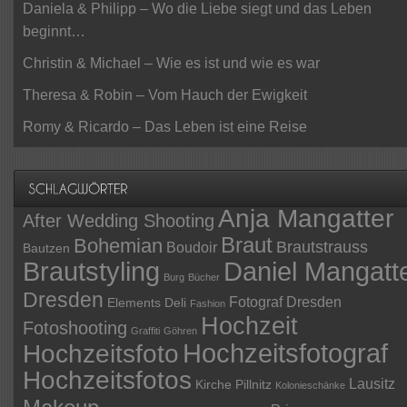
Daniela & Philipp – Wo die Liebe siegt und das Leben
beginnt…
Christin & Michael – Wie es ist und wie es war
Theresa & Robin – Vom Hauch der Ewigkeit
Romy & Ricardo – Das Leben ist eine Reise
Anja Mangatter
After Wedding Shooting
Braut
Bohemian
Brautstrauss
Boudoir
Bautzen
Daniel Mangatt
Brautstyling
Burg
Bücher
Dresden
Fotograf Dresden
Elements Deli
Fashion
Hochzeit
Fotoshooting
Graffiti
Göhren
Hochzeitsfotograf
Hochzeitsfoto
Hochzeitsfotos
Lausitz
Kirche Pillnitz
Kolonieschänke