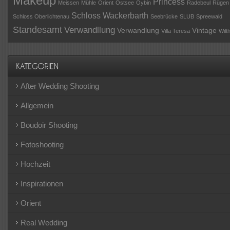
Makeup
Princess
Meissen
Mühle
Orient
Ostsee
Oybin
Radebeul
Rügen
Schloss Wackerbarth
Schloss Oberlichtenau
Seebrücke
SLUB
Spreewald
Standesamt
Verwandllung
Verwandlung
Vintage
Villa Teresa
Wilt
After Wedding Shooting
Allgemein
Boudoir Shooting
Fotoshooting
Hochzeit
Inspirationen
Orient
Real Wedding