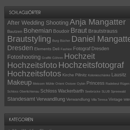
Anja Mangatter
After Wedding Shooting
Braut
Bohemian
Brautstrauss
Boudoir
Bautzen
Daniel Mangatt
Brautstyling
Burg
Bücher
Dresden
Fotograf Dresden
Elements Deli
Fashion
Hochzeit
Fotoshooting
Graffiti
Göhren
Hochzeitsfotograf
Hochzeitsfoto
Hochzeitsfotos
Lausitz
Kirche Pillnitz
Kolonieschänke
Makeup
Princess
Meissen
Mühle
Orient
Ostsee
Oybin
Radebeul
Rügen
Schloss Wackerbarth
Schloss Oberlichtenau
Seebrücke
SLUB
Spreewald
Standesamt
Verwandllung
Verwandlung
Vintage
Villa Teresa
Wilt