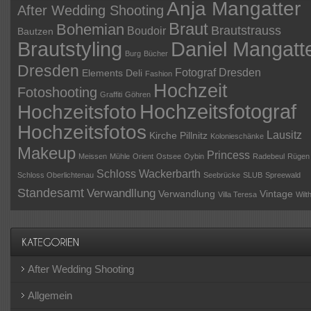
Anja Mangatter
After Wedding Shooting
Braut
Bohemian
Brautstrauss
Boudoir
Bautzen
Daniel Mangatt
Brautstyling
Burg
Bücher
Dresden
Fotograf Dresden
Elements Deli
Fashion
Hochzeit
Fotoshooting
Graffiti
Göhren
Hochzeitsfotograf
Hochzeitsfoto
Hochzeitsfotos
Lausitz
Kirche Pillnitz
Kolonieschänke
Makeup
Princess
Meissen
Mühle
Orient
Ostsee
Oybin
Radebeul
Rügen
Schloss Wackerbarth
Schloss Oberlichtenau
Seebrücke
SLUB
Spreewald
Standesamt
Verwandllung
Verwandlung
Vintage
Villa Teresa
Wilt
After Wedding Shooting
Allgemein