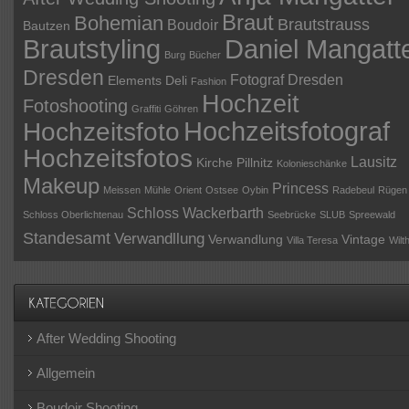
Braut
Bohemian
Brautstrauss
Boudoir
Bautzen
Daniel Mangatt
Brautstyling
Burg
Bücher
Dresden
Fotograf Dresden
Elements Deli
Fashion
Hochzeit
Fotoshooting
Graffiti
Göhren
Hochzeitsfotograf
Hochzeitsfoto
Hochzeitsfotos
Lausitz
Kirche Pillnitz
Kolonieschänke
Makeup
Princess
Meissen
Mühle
Orient
Ostsee
Oybin
Radebeul
Rügen
Schloss Wackerbarth
Schloss Oberlichtenau
Seebrücke
SLUB
Spreewald
Standesamt
Verwandllung
Verwandlung
Vintage
Villa Teresa
Wilt
After Wedding Shooting
Allgemein
Boudoir Shooting