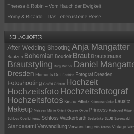
Theresa & Robin – Vom Hauch der Ewigkeit
Romy & Ricardo – Das Leben ist eine Reise
Anja Mangatter
After Wedding Shooting
Braut
Bohemian
Brautstrauss
Boudoir
Bautzen
Daniel Mangatt
Brautstyling
Burg
Bücher
Dresden
Fotograf Dresden
Elements Deli
Fashion
Hochzeit
Fotoshooting
Graffiti
Göhren
Hochzeitsfotograf
Hochzeitsfoto
Hochzeitsfotos
Lausitz
Kirche Pillnitz
Kolonieschänke
Makeup
Princess
Meissen
Mühle
Orient
Ostsee
Oybin
Radebeul
Rügen
Schloss Wackerbarth
Schloss Oberlichtenau
Seebrücke
SLUB
Spreewald
Standesamt
Verwandllung
Verwandlung
Vintage
Villa Teresa
Wilt