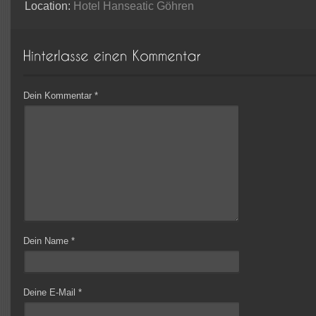
Location:
Hotel Hanseatic Göhren
Dein Kommentar
*
Dein Name
*
Deine E-Mail
*