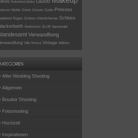
Makeup
Lausitz
illnitz
Kolonieschänke
Princess
eissen
Mühle
Orient
Ostsee
Oybin
Schloss
adebeul
Rügen
Schloss Oberlichtenau
ackerbarth
Seebrücke
SLUB
Spreewald
Standesamt
Verwandllung
erwandlung
Vintage
Villa Teresa
Wilthen
After Wedding Shooting
Allgemein
Boudoir Shooting
Fotoshooting
Hochzeit
Inspirationen