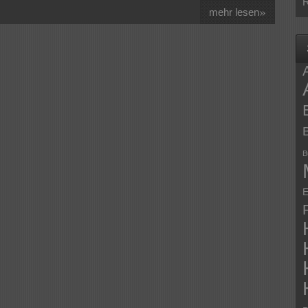
R
»
mehr lesen
B
E