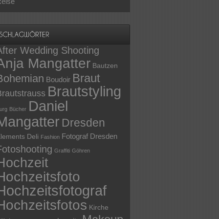
eise
After Wedding Shooting
Anja Mangatter
Bautzen
Braut
Bohemian
Boudoir
Brautstyling
Brautstrauss
Daniel
urg
Bücher
Mangatter
Dresden
Fotograf Dresden
lements Deli
Fashion
Fotoshooting
Graffiti
Göhren
Hochzeit
Hochzeitsfoto
Hochzeitsfotograf
Hochzeitsfotos
Kirche