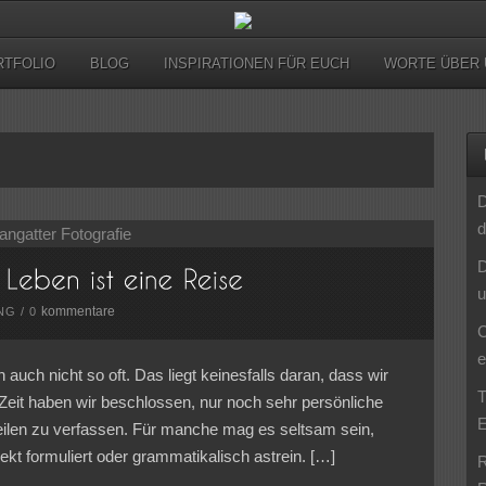
RTFOLIO
BLOG
INSPIRATIONEN FÜR EUCH
WORTE ÜBER 
D
d
D
u
kommentare
NG
/
0
C
e
uch nicht so oft. Das liegt keinesfalls daran, dass wir
T
r Zeit haben wir beschlossen, nur noch sehr persönliche
E
ilen zu verfassen. Für manche mag es seltsam sein,
rrekt formuliert oder grammatikalisch astrein. […]
R