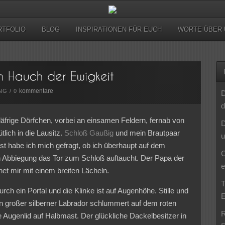
RTFOLIO
BLOG
INSPIRATIONEN FÜR EUCH
WORTE ÜBER 
kommentare
NG
/
0
D
d
äfrige Dörfchen, vorbei an einsamen Feldern, fernab von
D
lich in die Lausitz.
Schloß Gaußig
und mein Brautpaar
u
t habe ich mich gefragt, ob ich überhaupt auf dem
C
ten Abbiegung das Tor zum Schloß auftaucht. Der Papa der
e
net mir mit einem breiten Lächeln.
T
rch ein Portal und die Klinke ist auf Augenhöhe. Stille und
E
n großer silberner Labrador schlummert auf dem roten
R
 Augenlid auf Halbmast. Der glückliche Dackelbesitzer in