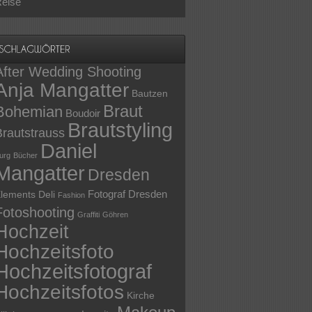
eise
After Wedding Shooting
Anja Mangatter
Bautzen
Braut
Bohemian
Boudoir
Brautstyling
Brautstrauss
Daniel
urg
Bücher
Mangatter
Dresden
Fotograf Dresden
lements Deli
Fashion
Fotoshooting
Graffiti
Göhren
Hochzeit
Hochzeitsfoto
Hochzeitsfotograf
Hochzeitsfotos
Kirche