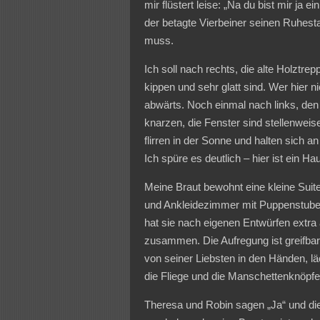
mir flüstert leise: „Na du bist mir j
der betagte Vierbeiner seinen Ruhesta
muss.
Ich soll nach rechts, die alte Holztrepp
kippen und sehr glatt sind. Wer hier n
abwärts. Noch einmal nach links, den
knarzen, die Fenster sind stellenweis
flirren in der Sonne und halten sich 
Ich spüre es deutlich – hier ist ein H
Meine Braut bewohnt eine kleine Suit
und Ankleidezimmer mit Puppenstubenei
hat sie nach eigenen Entwürfen extra
zusammen. Die Aufregung ist greifbar
von seiner Liebsten in den Händen, läc
die Fliege und die Manschettenknöpf
Theresa und Robin sagen „Ja“ und die