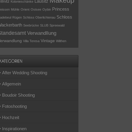
Makeup
Lausitz
illnitz
Kolonieschänke
Princess
eissen
Mühle
Orient
Ostsee
Oybin
Schloss
adebeul
Rügen
Schloss Oberlichtenau
ackerbarth
Seebrücke
SLUB
Spreewald
Standesamt
Verwandllung
erwandlung
Vintage
Villa Teresa
Wilthen
After Wedding Shooting
Allgemein
Boudoir Shooting
Fotoshooting
Hochzeit
Inspirationen