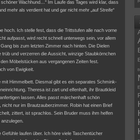
R
a ein schöner Wachhund…“ Im Laufe das Tages wird klar, dass
nd mehr als verdient hat und gar nicht mehr „auf Streife“
e hoch. Ich stelle fest, dass die Trittstufen alle nach vorne
icht aufpasst, wird recht schnell unterwegs sein, vor allem
 Gang bis zum letzten Zimmer nach hinten. Die Dielen
e trüb und verzerren die Aussicht, winzige Staubkörnchen
an den Möbelstücken aus vergangenen Zeiten fest.
auch von Ewigkeit.
B
e mit Himmelbett. Diesmal gibt es ein separates Schmink-
E
nrichtung. Theresa ist zart und elfenhaft, ihr Brautkleid
 anfertigen lassen. Alles passt märchenhaft schön
, nicht nur im Brautzauberzimmer. Robin hat einen Brief
helt, zittert, ist sprachlos. Sein Bruder muss ihm helfen
e anzulegen.
 Gefühle laufen über. Ich höre viele Taschentücher