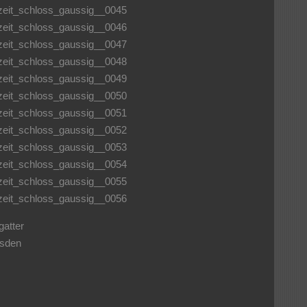
atter
esden