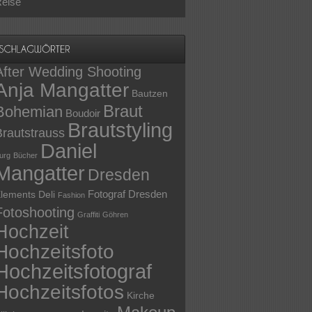
eise
After Wedding Shooting
Anja Mangatter
Bautzen
Braut
Bohemian
Boudoir
Brautstyling
Brautstrauss
Daniel
urg
Bücher
Mangatter
Dresden
Fotograf Dresden
lements Deli
Fashion
Fotoshooting
Graffiti
Göhren
Hochzeit
Hochzeitsfoto
Hochzeitsfotograf
Hochzeitsfotos
Kirche