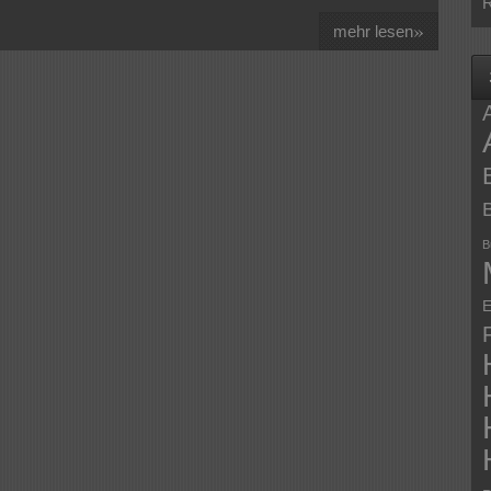
R
»
mehr lesen
B
E