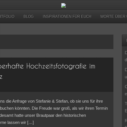
RTFOLIO
BLOG
INSPIRATIONEN FÜR EUCH
WORTE ÜBER 
D
d
D
u
C
e
uns die Anfrage von Stefanie & Stefan, ob sie uns für ihre
T
buchen könnten. Die Freude war groß, als wir ihren Termin
E
andesamt hatte unser Brautpaar den historischen
R
rne lassen wir […]