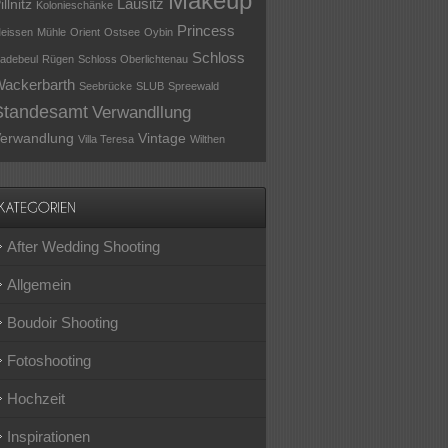
Makeup
Lausitz
illnitz
Kolonieschänke
Princess
eissen
Mühle
Orient
Ostsee
Oybin
Schloss
adebeul
Rügen
Schloss Oberlichtenau
ackerbarth
Seebrücke
SLUB
Spreewald
Standesamt
Verwandllung
erwandlung
Vintage
Villa Teresa
Wilthen
After Wedding Shooting
Allgemein
Boudoir Shooting
Fotoshooting
Hochzeit
Inspirationen