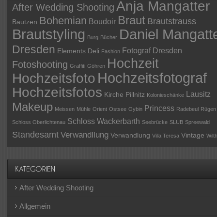
Anja Mangatter
After Wedding Shooting
Braut
Bohemian
Brautstrauss
Boudoir
Bautzen
Daniel Mangatt
Brautstyling
Burg
Bücher
Dresden
Fotograf Dresden
Elements Deli
Fashion
Hochzeit
Fotoshooting
Graffiti
Göhren
Hochzeitsfotograf
Hochzeitsfoto
Hochzeitsfotos
Lausitz
Kirche Pillnitz
Kolonieschänke
Makeup
Princess
Meissen
Mühle
Orient
Ostsee
Oybin
Radebeul
Rügen
Schloss Wackerbarth
Schloss Oberlichtenau
Seebrücke
SLUB
Spreewald
Standesamt
Verwandllung
Verwandlung
Vintage
Villa Teresa
Wilt
After Wedding Shooting
Allgemein