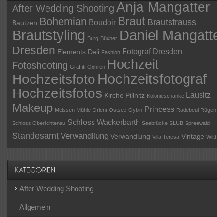
Anja Mangatter
After Wedding Shooting
Braut
Bohemian
Brautstrauss
Boudoir
Bautzen
Daniel Mangatt
Brautstyling
Burg
Bücher
Dresden
Fotograf Dresden
Elements Deli
Fashion
Hochzeit
Fotoshooting
Graffiti
Göhren
Hochzeitsfotograf
Hochzeitsfoto
Hochzeitsfotos
Lausitz
Kirche Pillnitz
Kolonieschänke
Makeup
Princess
Meissen
Mühle
Orient
Ostsee
Oybin
Radebeul
Rügen
Schloss Wackerbarth
Schloss Oberlichtenau
Seebrücke
SLUB
Spreewald
Standesamt
Verwandllung
Verwandlung
Vintage
Villa Teresa
Wilt
After Wedding Shooting
Allgemein