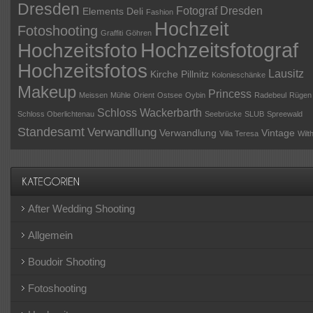
Dresden
Fotograf Dresden
Elements Deli
Fashion
Hochzeit
Fotoshooting
Graffiti
Göhren
Hochzeitsfotograf
Hochzeitsfoto
Hochzeitsfotos
Lausitz
Kirche Pillnitz
Kolonieschänke
Makeup
Princess
Meissen
Mühle
Orient
Ostsee
Oybin
Radebeul
Rügen
Schloss Wackerbarth
Schloss Oberlichtenau
Seebrücke
SLUB
Spreewald
Standesamt
Verwandllung
Verwandlung
Vintage
Villa Teresa
Wilt
After Wedding Shooting
Allgemein
Boudoir Shooting
Fotoshooting