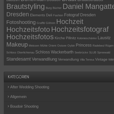
Daniel Mangatt
Brautstyling
Burg
Bücher
Dresden
Fotograf Dresden
Elements Deli
Fashion
Hochzeit
Fotoshooting
Graffiti
Göhren
Hochzeitsfotograf
Hochzeitsfoto
Hochzeitsfotos
Lausitz
Kirche Pillnitz
Kolonieschänke
Makeup
Princess
Meissen
Mühle
Orient
Ostsee
Oybin
Radebeul
Rügen
Schloss Wackerbarth
Schloss Oberlichtenau
Seebrücke
SLUB
Spreewald
Standesamt
Verwandllung
Verwandlung
Vintage
Villa Teresa
Wilt
After Wedding Shooting
Allgemein
Boudoir Shooting