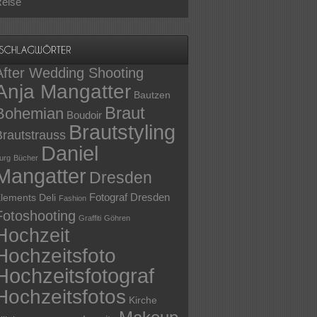
eise
After Wedding Shooting
Anja Mangatter
Bautzen
Braut
Bohemian
Boudoir
Brautstyling
Brautstrauss
Daniel
urg
Bücher
Mangatter
Dresden
Fotograf Dresden
lements Deli
Fashion
Fotoshooting
Graffiti
Göhren
Hochzeit
Hochzeitsfoto
Hochzeitsfotograf
Hochzeitsfotos
Kirche