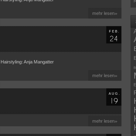
R
»
mehr lesen
FEB.
Hairstyling: Anja Mangatter
B
»
mehr lesen
E
AUG.
»
mehr lesen