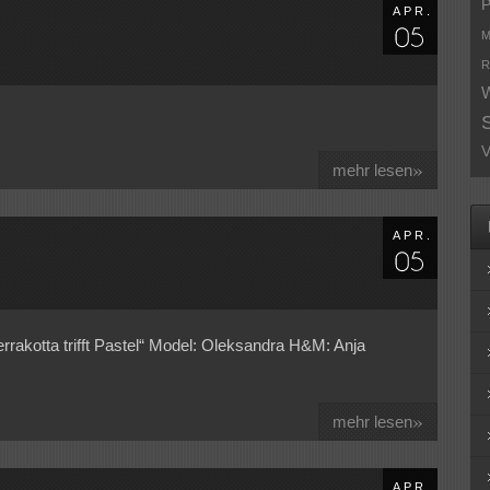
P
APR.
M
R
W
V
»
mehr lesen
APR.
errakotta trifft Pastel“ Model: Oleksandra H&M: Anja
»
mehr lesen
APR.