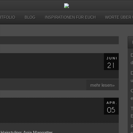
RTFOLIO
BLOG
INSPIRATIONEN FÜR EUCH
WORTE ÜBER 
D
JUNI
d
D
u
»
mehr lesen
C
e
APR.
T
E
R
Hairstyling: Anja Mangatter