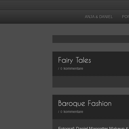
ANJA & DANIEL
PO
kommentare
/
0
kommentare
/
0
Fotograf: Daniel Mangatter Makeup & 