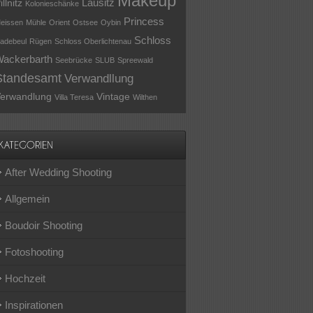
Makeup
Lausitz
illnitz
Kolonieschänke
Princess
eissen
Mühle
Orient
Ostsee
Oybin
Schloss
adebeul
Rügen
Schloss Oberlichtenau
ackerbarth
Seebrücke
SLUB
Spreewald
Standesamt
Verwandllung
erwandlung
Vintage
Villa Teresa
Wilthen
After Wedding Shooting
Allgemein
Boudoir Shooting
Fotoshooting
Hochzeit
Inspirationen