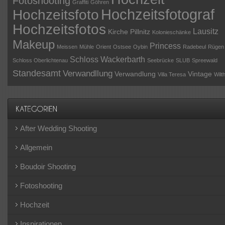
Fotoshooting
Graffiti
Göhren
Hochzeitsfotograf
Hochzeitsfoto
Hochzeitsfotos
Lausitz
Kirche Pillnitz
Kolonieschänke
Makeup
Princess
Meissen
Mühle
Orient
Ostsee
Oybin
Radebeul
Rügen
Schloss Wackerbarth
Schloss Oberlichtenau
Seebrücke
SLUB
Spreewald
Standesamt
Verwandllung
Verwandlung
Vintage
Villa Teresa
Wilt
After Wedding Shooting
Allgemein
Boudoir Shooting
Fotoshooting
Hochzeit
Inspirationen