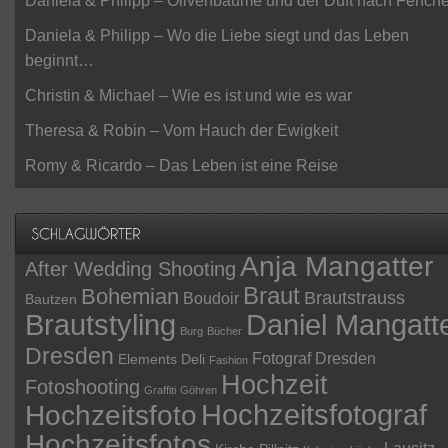
Daniela & Philipp – Olivenbäume und der Duft nach Fenche
Daniela & Philipp – Wo die Liebe siegt und das Leben
beginnt…
Christin & Michael – Wie es ist und wie es war
Theresa & Robin – Vom Hauch der Ewigkeit
Romy & Ricardo – Das Leben ist eine Reise
Anja Mangatter
After Wedding Shooting
Braut
Bohemian
Brautstrauss
Boudoir
Bautzen
Daniel Mangatt
Brautstyling
Burg
Bücher
Dresden
Fotograf Dresden
Elements Deli
Fashion
Hochzeit
Fotoshooting
Graffiti
Göhren
Hochzeitsfotograf
Hochzeitsfoto
Hochzeitsfotos
Lausitz