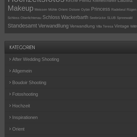
Kirche Pillnitz
Kolonieschänke
Makeup
Princess
Meissen
Mühle
Orient
Ostsee
Oybin
Radebeul
Rügen
Schloss Wackerbarth
Schloss Oberlichtenau
Seebrücke
SLUB
Spreewald
Standesamt
Verwandllung
Verwandlung
Vintage
Villa Teresa
Wilt
After Wedding Shooting
Allgemein
Boudoir Shooting
Fotoshooting
Hochzeit
Inspirationen
Orient