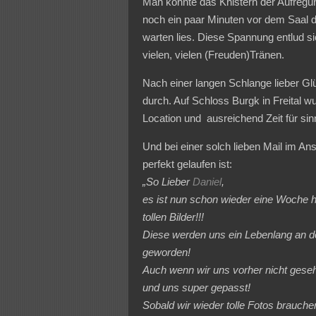
Man konnte das Knistern der Aufregung
noch ein paar Minuten vor dem Saal d
warten lies. Diese Spannung entlud 
vielen, vielen (Freuden)Tränen.
Nach einer langen Schlange lieber Gl
durch. Auf Schloss Burgk in Freital w
Location und ausreichend Zeit für sin
Und bei einer solch lieben Mail im Ans
perfekt gelaufen ist:
„
So Lieber
Daniel
,
es ist nun schon wieder eine Woche he
tollen Bilder!!!
Diese werden uns ein Lebenlang an 
geworden!
Auch wenn wir uns vorher nicht gese
und uns super gepasst!
Sobald wir wieder tolle Fotos brauche