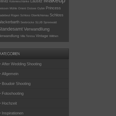
Makeup
Lausitz
illnitz
Kolonieschänke
Princess
eissen
Mühle
Orient
Ostsee
Oybin
Schloss
adebeul
Rügen
Schloss Oberlichtenau
ackerbarth
Seebrücke
SLUB
Spreewald
Standesamt
Verwandllung
erwandlung
Vintage
Villa Teresa
Wilthen
After Wedding Shooting
Allgemein
Boudoir Shooting
Fotoshooting
Hochzeit
Inspirationen