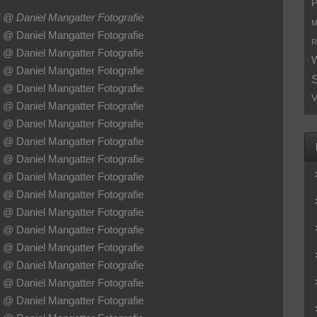
P
M
R
W
V