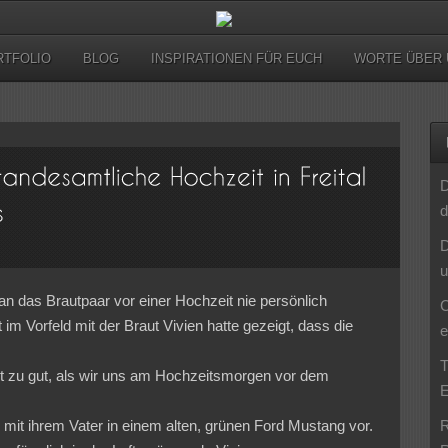
RTFOLIO
BLOG
INSPIRATIONEN FÜR EUCH
WORTE ÜBER 
D
d
D
u
 das Brautpaar vor einer Hochzeit nie persönlich
C
t im Vorfeld mit der Braut Vivien hatte gezeigt, dass die
e
.
T
st zu gut, als wir uns am Hochzeitsmorgen vor dem
E
n mit ihrem Vater in einem alten, grünen Ford Mustang vor.
R