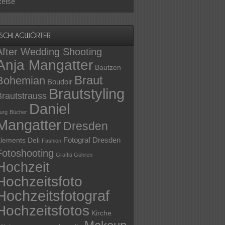
eise
After Wedding Shooting
Anja Mangatter
Bautzen
Braut
Bohemian
Boudoir
Brautstyling
Brautstrauss
Daniel
urg
Bücher
Mangatter
Dresden
Fotograf Dresden
lements Deli
Fashion
Fotoshooting
Graffiti
Göhren
Hochzeit
Hochzeitsfoto
Hochzeitsfotograf
Hochzeitsfotos
Kirche