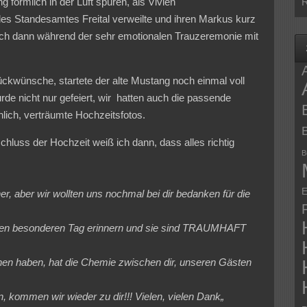
 förmlich in der Luft spüren, als Vivien
R
es Standesamtes Freital verweilte und ihren Markus kurz
sich dann während der sehr emotionalen Trauzeremonie mit
ückwünsche, startete der alte Mustang noch einmal voll
urde nicht nur gefeiert, wir hatten auch die passende
nlich, verträumte Hochzeitsfotos.
chluss der Hochzeit weiß ich dann, dass alles richtig
B
E
r, aber wir wollten uns nochmal bei dir bedanken für die
den besonderen Tag erinnern und sie sind TRAUMHAFT
hen haben, hat die Chemie zwischen dir, unseren Gästen
n, kommen wir wieder zu dir!!! Vielen, vielen Dank
„