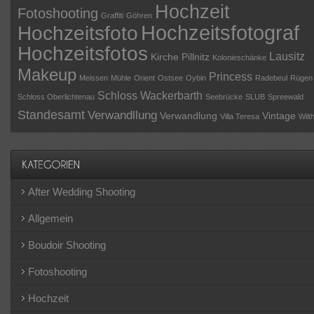
Hochzeit
Fotoshooting
Graffiti
Göhren
Hochzeitsfotograf
Hochzeitsfoto
Hochzeitsfotos
Lausitz
Kirche Pillnitz
Kolonieschänke
Makeup
Princess
Meissen
Mühle
Orient
Ostsee
Oybin
Radebeul
Rügen
Schloss Wackerbarth
Schloss Oberlichtenau
Seebrücke
SLUB
Spreewald
Standesamt
Verwandllung
Verwandlung
Vintage
Villa Teresa
Wilt
After Wedding Shooting
Allgemein
Boudoir Shooting
Fotoshooting
Hochzeit