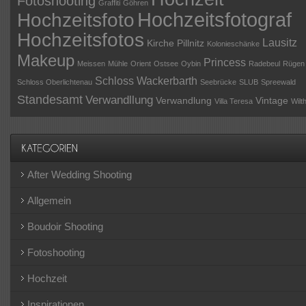
Fotoshooting
Graffiti
Göhren
Hochzeitsfotograf
Hochzeitsfoto
Hochzeitsfotos
Lausitz
Kirche Pillnitz
Kolonieschänke
Makeup
Princess
Meissen
Mühle
Orient
Ostsee
Oybin
Radebeul
Rügen
Schloss Wackerbarth
Schloss Oberlichtenau
Seebrücke
SLUB
Spreewald
Standesamt
Verwandllung
Verwandlung
Vintage
Villa Teresa
Wilt
After Wedding Shooting
Allgemein
Boudoir Shooting
Fotoshooting
Hochzeit
Inspirationen