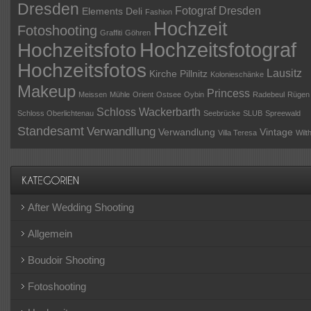
Dresden
Fotograf Dresden
Elements Deli
Fashion
Hochzeit
Fotoshooting
Graffiti
Göhren
Hochzeitsfotograf
Hochzeitsfoto
Hochzeitsfotos
Lausitz
Kirche Pillnitz
Kolonieschänke
Makeup
Princess
Meissen
Mühle
Orient
Ostsee
Oybin
Radebeul
Rügen
Schloss Wackerbarth
Schloss Oberlichtenau
Seebrücke
SLUB
Spreewald
Standesamt
Verwandllung
Verwandlung
Vintage
Villa Teresa
Wilt
After Wedding Shooting
Allgemein
Boudoir Shooting
Fotoshooting