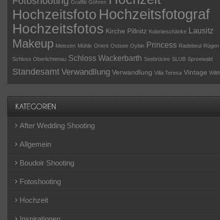
Fotoshooting
Graffiti
Göhren
Hochzeitsfotograf
Hochzeitsfoto
Hochzeitsfotos
Lausitz
Kirche Pillnitz
Kolonieschänke
Makeup
Princess
Meissen
Mühle
Orient
Ostsee
Oybin
Radebeul
Rügen
Schloss Wackerbarth
Schloss Oberlichtenau
Seebrücke
SLUB
Spreewald
Standesamt
Verwandllung
Verwandlung
Vintage
Villa Teresa
Wilt
After Wedding Shooting
Allgemein
Boudoir Shooting
Fotoshooting
Hochzeit
Inspirationen